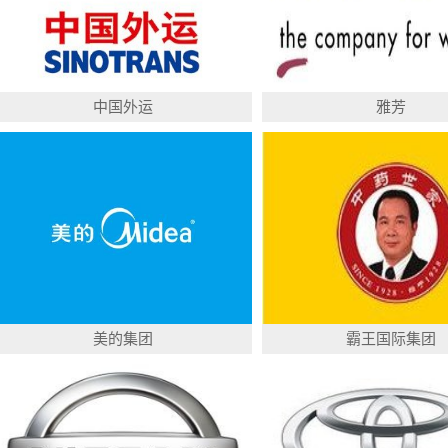
中国外运
雅芳
美的集团
霸王国际集团