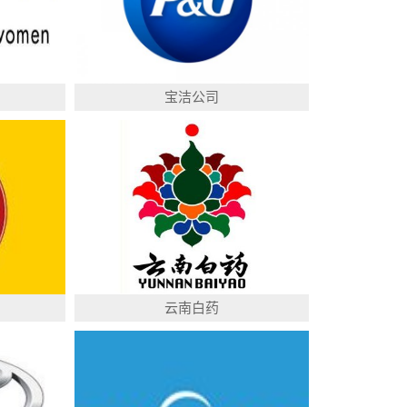
宝洁公司
云南白药