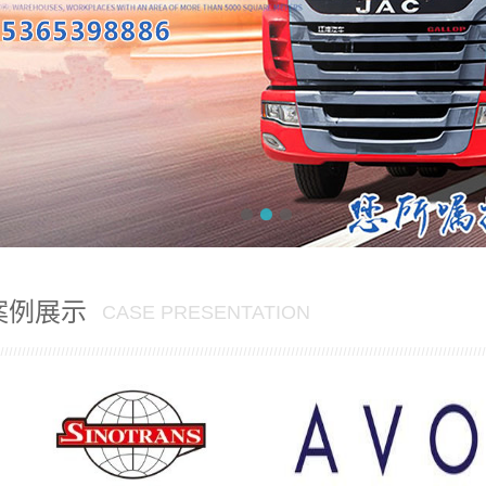
案例展示
CASE PRESENTATION