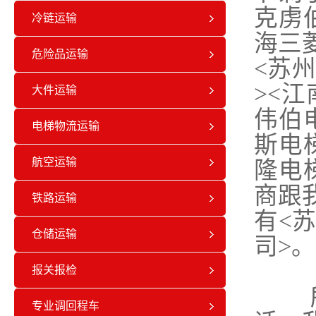
克虏
冷链运输
海三菱
危险品运输
<苏
><江
大件运输
伟伯
电梯物流运输
斯电梯
航空运输
隆电
商跟
铁路运输
有<
仓储运输
司>。
报关报检
所以
专业调回程车